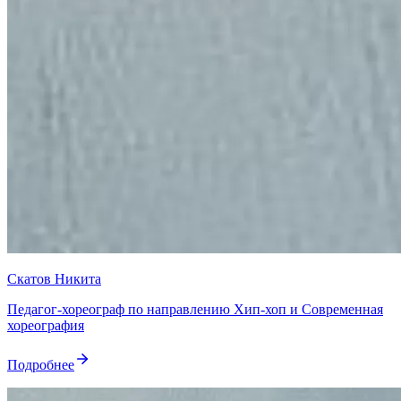
Скатов Никита
Педагог-хореограф по направлению Хип-хоп и Современная
хореография
Подробнее