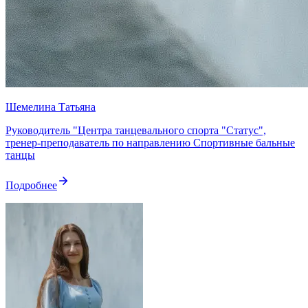
Шемелина Татьяна
Руководитель "Центра танцевального спорта "Статус",
тренер-преподаватель по направлению Спортивные бальные
танцы
Подробнее