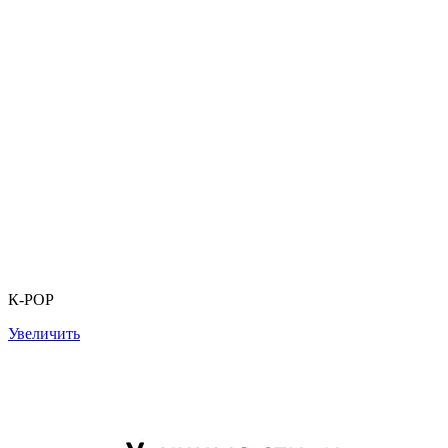
К-РОР
Увеличить